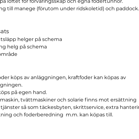
 på loftet för förvaringsskåp och egna fodertunnor.
ång till manege (förutom under ridskoletid) och paddock.
sats
utsläpp helger på schema
ing helg på schema
område
oder köps av anläggningen, kraftfoder kan köpas av 
ggningen.
köps på egen hand.
tmaskin, tvättmaskiner och solarie finns mot ersättning
 tjänster så som täckesbyten, skrittservice, extra hanteri
ing och foderberedning  m.m. kan köpas till.