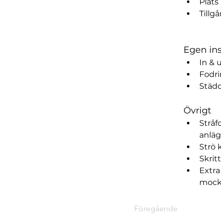
Plats
Tillg
Egen in
In & 
Fodr
Städ
Övrigt
Stråf
anlä
Strö 
Skrit
Extra
mockn
Föregående