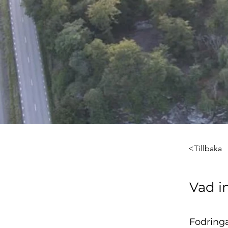
<Tillbaka
Vad i
Fodring