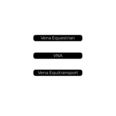
Vena Equestrian
VNA
Vena Equitransport