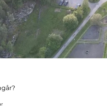
ngår?
ar