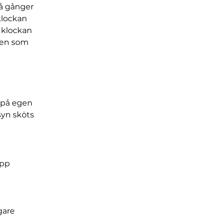
å gånger 
klockan 
 klockan 
gen som 
 på egen 
syn sköts 
opp
gare