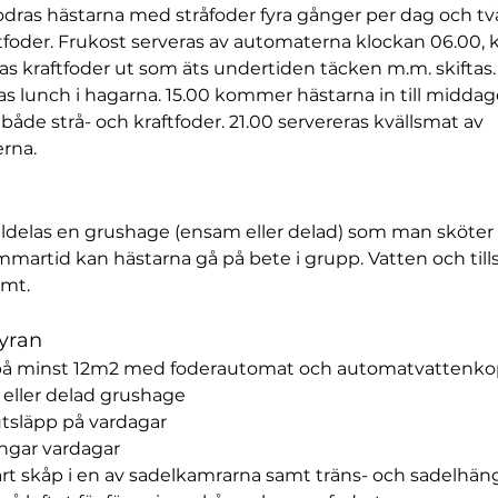
odras hästarna med stråfoder fyra gånger per dag och tv
foder. Frukost serveras av automaterna klockan 06.00, 
as kraftfoder ut som äts undertiden täcken m.m. skiftas.
ras lunch i hagarna. 15.00 kommer hästarna in till midda
 både strå- och kraftfoder. 21.00 servereras kvällsmat av 
rna.
lldelas en grushage (ensam eller delad) som man sköter
martid kan hästarna gå på bete i grupp. Vatten och till
mt.
hyran
på minst 12m2 med foderautomat och automatvattenk
eller delad grushage
utsläpp på vardagar
ngar vardagar
rt skåp i en av sadelkamrarna samt träns- och sadelhän