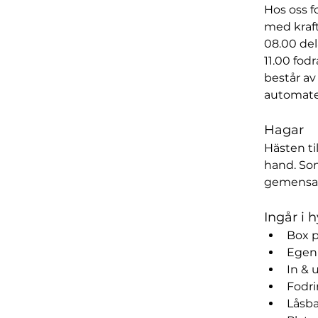
Hos oss f
med kraft
08.00 del
11.00 fod
består av
automate
Hagar
Hästen ti
hand. Som
gemensa
Ingår i 
Box 
Egen 
In & 
Fodri
Låsba