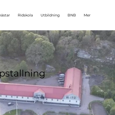
hästar
Ridskola
Utbildning
BNB
Mer
pstallning