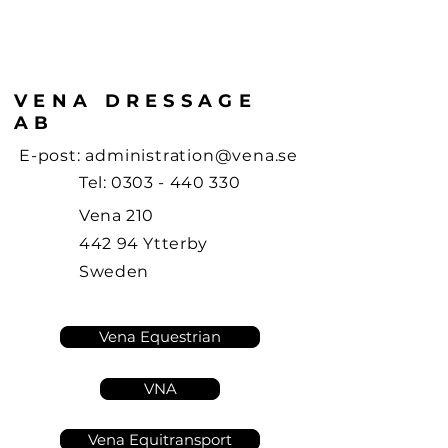
VENA DRESSAGE
AB
E-post:
administration@vena.se
Tel:
0303 - 440 330
Vena 210
442 94 Ytterby
Sweden
Vena Equestrian
VNA
Vena Equitransport