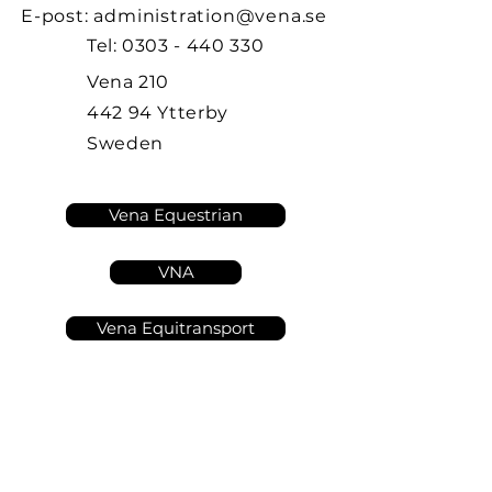
E-post:
administration@vena.se
Tel:
0303 - 440 330
Vena 210
442 94 Ytterby
Sweden
Vena Equestrian
VNA
Vena Equitransport
VÅRA KURSER OCH
UTBILDNINGAR VISAS I
HIPPOCRATES