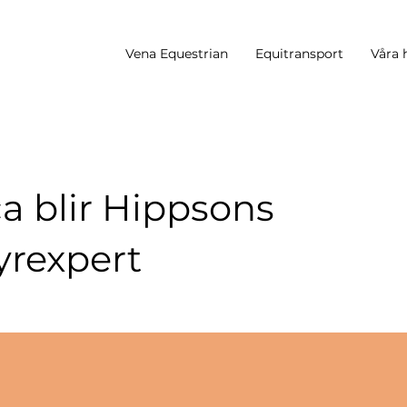
Vena Equestrian
Equitransport
Våra 
ca blir Hippsons
yrexpert