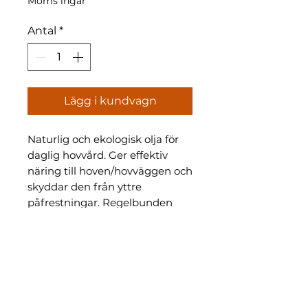
Moms ingår
Antal
*
Lägg i kundvagn
Naturlig och ekologisk olja för
daglig hovvård. Ger effektiv
näring till hoven/hovväggen och
skyddar den från yttre
påfrestningar. Regelbunden
användning återfuktar hoven,
gör den mer flexibel och mindre
ömtålig. Produkten absorberas
snabbt och lämnar inte en oljig
yta. Borsten som finns i locket
gör applikationen snabb och