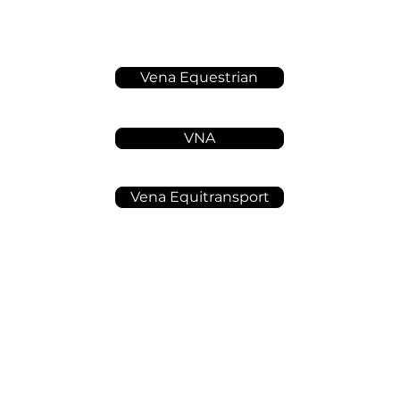
Vena Equestrian
VNA
Vena Equitransport