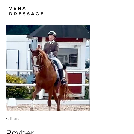
VENA
DRESSAGE
< Back
Royber