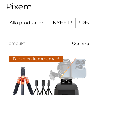
Pixem
Alla produkter
! NYHET !
! REA !
1 produkt
Sortera
Din egen kameraman!